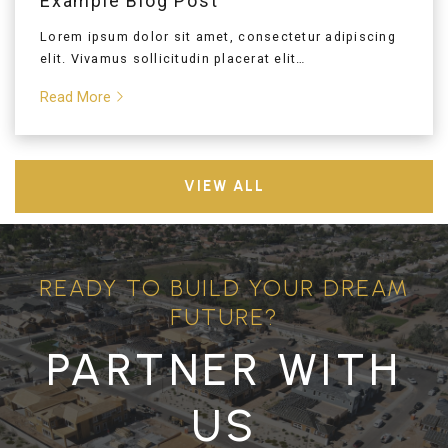
Example Blog Post
Lorem ipsum dolor sit amet, consectetur adipiscing
elit. Vivamus sollicitudin placerat elit…
Read More
VIEW ALL
READY TO BUILD YOUR DREAM
FUTURE?
PARTNER WITH
US